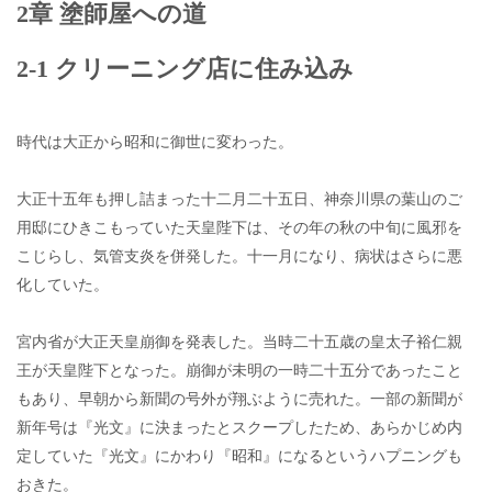
2章 塗師屋への道
2-1 クリーニング店に住み込み
時代は大正から昭和に御世に変わった。
大正十五年も押し詰まった十二月二十五日、神奈川県の葉山のご
用邸にひきこもっていた天皇陛下は、その年の秋の中旬に風邪を
こじらし、気管支炎を併発した。十一月になり、病状はさらに悪
化していた。
宮内省が大正天皇崩御を発表した。当時二十五歳の皇太子裕仁親
王が天皇陛下となった。崩御が未明の一時二十五分であったこと
もあり、早朝から新聞の号外が翔ぶように売れた。一部の新聞が
新年号は『光文』に決まったとスクープしたため、あらかじめ内
定していた『光文』にかわり『昭和』になるというハプニングも
おきた。