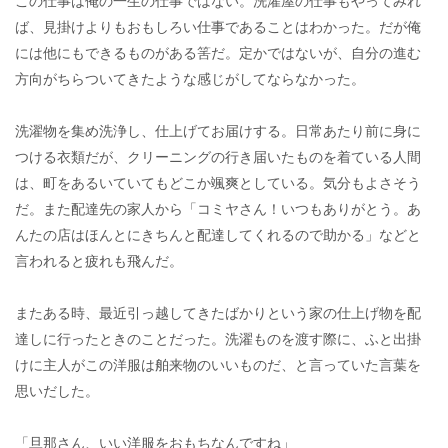
この仕事は俺の一生の仕事ではない。洗濯屋の仕事もやってみれ
ば、見掛けよりもおもしろい仕事であることはわかった。だが俺
には他にもできるものがある筈だ。定かではないが、自分の進む
方向がちらついてきたような感じがしてならなかった。
洗濯物を集め洗浄し、仕上げてお届けする。日常あたり前に身に
つける衣類だが、クリーニングの行き届いたものを着ている人間
は、町をあるいていてもどこか颯爽としている。気分もよさそう
だ。また配達先の家人から「コミヤさん！いつもありがとう。あ
んたの店はほんとにきちんと配達してくれるので助かる」などと
言われると疲れも飛んだ。
またある時、最近引っ越してきたばかりという家の仕上げ物を配
達しに行ったときのことだった。洗濯ものを渡す際に、ふと出掛
けに主人がこの洋服は舶来物のいいものだ、と言っていた言葉を
思いだした。
「旦那さん、いい洋服をおもちなんですね」