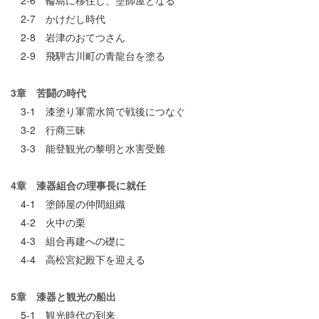
2-6 輪島に移住し、塗師屋となる
2-7 かけだし時代
2-8 岩津のおてつさん
2-9 飛騨古川町の青龍台を塗る
3章 苦闘の時代
3-1 漆塗り軍需水筒で戦後につなぐ
3-2 行商三昧
3-3 能登観光の黎明と水害受難
4章 漆器組合の理事長に就任
4-1 塗師屋の仲間組織
4-2 火中の栗
4-3 組合再建への礎に
4-4 高松宮妃殿下を迎える
5章 漆器と観光の船出
5-1 観光時代の到来