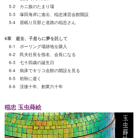
5-2 カニ族のたまり場
5-3 塚田海岸に進出、稲忠漆芸会館開設
5-4 居眠り旦那と道路の稲忠さん
6章 逝去、子息らに夢を託して
6-1 ボーリング場跡地を購入
6-2 民夫社長を指名、会長になる
6-3 七十四歳の誕生日
6-4 病床でキリコ会館の開設を見る
6-5 初秋に逝く
6-6 没後十年、創業六十年
稲忠 玉虫蒔絵