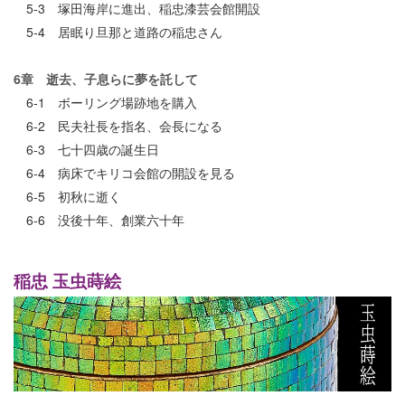
5-3 塚田海岸に進出、稲忠漆芸会館開設
5-4 居眠り旦那と道路の稲忠さん
6章 逝去、子息らに夢を託して
6-1 ボーリング場跡地を購入
6-2 民夫社長を指名、会長になる
6-3 七十四歳の誕生日
6-4 病床でキリコ会館の開設を見る
6-5 初秋に逝く
6-6 没後十年、創業六十年
稲忠 玉虫蒔絵