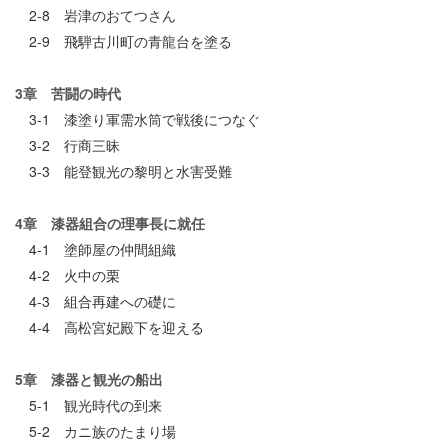
2-8 岩津のおてつさん
2-9 飛騨古川町の青龍台を塗る
3章 苦闘の時代
3-1 漆塗り軍需水筒で戦後につなぐ
3-2 行商三昧
3-3 能登観光の黎明と水害受難
4章 漆器組合の理事長に就任
4-1 塗師屋の仲間組織
4-2 火中の栗
4-3 組合再建への礎に
4-4 高松宮妃殿下を迎える
5章 漆器と観光の船出
5-1 観光時代の到来
5-2 カニ族のたまり場