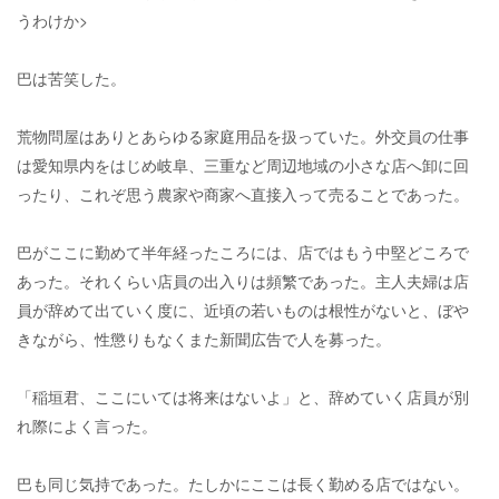
うわけか>
巴は苦笑した。
荒物問屋はありとあらゆる家庭用品を扱っていた。外交員の仕事
は愛知県内をはじめ岐阜、三重など周辺地域の小さな店へ卸に回
ったり、これぞ思う農家や商家へ直接入って売ることであった。
巴がここに勤めて半年経ったころには、店ではもう中堅どころで
あった。それくらい店員の出入りは頻繁であった。主人夫婦は店
員が辞めて出ていく度に、近頃の若いものは根性がないと、ぼや
きながら、性懲りもなくまた新聞広告で人を募った。
「稲垣君、ここにいては将来はないよ」と、辞めていく店員が別
れ際によく言った。
巴も同じ気持であった。たしかにここは長く勤める店ではない。