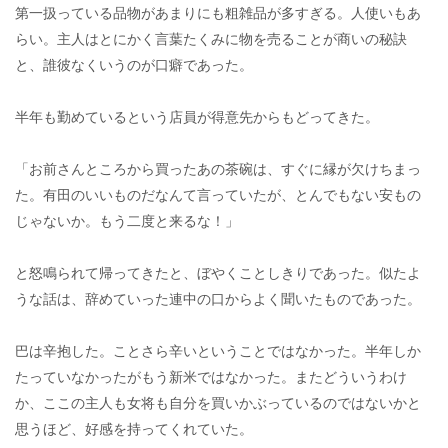
第一扱っている品物があまりにも粗雑品が多すぎる。人使いもあ
らい。主人はとにかく言葉たくみに物を売ることが商いの秘訣
と、誰彼なくいうのが口癖であった。
半年も勤めているという店員が得意先からもどってきた。
「お前さんところから買ったあの茶碗は、すぐに縁が欠けちまっ
た。有田のいいものだなんて言っていたが、とんでもない安もの
じゃないか。もう二度と来るな！」
と怒鳴られて帰ってきたと、ぼやくことしきりであった。似たよ
うな話は、辞めていった連中の口からよく聞いたものであった。
巴は辛抱した。ことさら辛いということではなかった。半年しか
たっていなかったがもう新米ではなかった。またどういうわけ
か、ここの主人も女将も自分を買いかぶっているのではないかと
思うほど、好感を持ってくれていた。