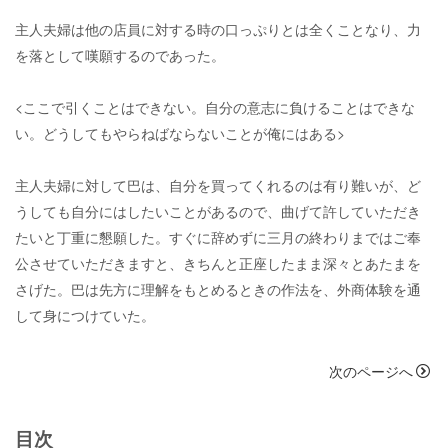
主人夫婦は他の店員に対する時の口っぷりとは全くことなり、力
を落として嘆願するのであった。
<ここで引くことはできない。自分の意志に負けることはできな
い。どうしてもやらねばならないことが俺にはある>
主人夫婦に対して巴は、自分を買ってくれるのは有り難いが、ど
うしても自分にはしたいことがあるので、曲げて許していただき
たいと丁重に懇願した。すぐに辞めずに三月の終わりまではご奉
公させていただきますと、きちんと正座したまま深々とあたまを
さげた。巴は先方に理解をもとめるときの作法を、外商体験を通
して身につけていた。
次のページへ
目次