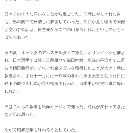
日々そのような商いをしながら過ごした。同時にやりきれなさ
も、巴の胸中で日増しに膨張していった。店にかえり寝床で同僚
と交わす会話は、得意先から文句の山を言われたというのがもっ
ぱらであった。
その夏、オランダのアムステルダムで第九回オリンピックが催さ
れ、日本選手では陸上三段跳びで織田幹雄、水泳の平泳ぎで二百
㍍で鶴田義行が、それぞれ金メダルを獲得したことが大きく巷に
報道され、また十一月には一昨年の暮れに今上天皇となった裕仁
陛下の即位大礼式が京都御所で行われ、日本中が奉祝行事に酔い
しれた。
巴はこれらの報道を紙面やラジオで知った。時代が変わってきた
なと巴は思った。
やがて昭和三年も終わろうとしていた。