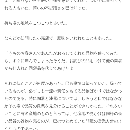
よ、と断りながらも解いた荷物を見てくれた。ついでに買ってく
れる人もいた。商いの不思議さを巴は知った。
持ち場の地域をこつこつと歩いた。
なんどか訪問した小売店で、厭味をいわれたこともあった。
「うちのお客さんであんたがおろしてくれた品物を使ってみた
ら、すぐに痛んでしまったそうだ。お詫びの品をつけて他の業者
から仕入れた同類品を代えてあげたよ」
それに似たことが何度かあった。巴も事情は知っていた。扱って
いるものが、必ずしも一流の責任をもてる品物ばかりではなかっ
たのである。特に陶器と漆器については、しろうと目ではなかな
かその場で品質の良悪を見分けることができなかった。それをい
いことに有名産地のものと言っては、他産地の見かけは同様の低
い品質の器物を売るのが、巴のつとめていた問屋の営業方針のよ
うなものであった。