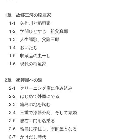
1章 故郷三河の稲垣家
1-1 矢作川と稲垣家
1-2 学問ひとすじ 祖父真郎
1-3 人生謳歌、父隆三郎
1-4 おいたち
1-5 収蔵品の虫干し
1-6 現代の稲垣家
2章 塗師屋への道
2-1 クリーニング店に住み込み
2-2 はじめて外商にでる
2-3 輪島の地を踏む
2-4 三重で漆器外商、そして結婚
2-5 忠右エ門を名乗る
2-6 輪島に移住し、塗師屋となる
2-7 かけだし時代