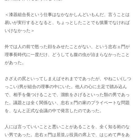
＜漆器組合長という仕事はなかなかしんどいもんだ、言うことは
易いが実行するとなると、ちょっとしたことでも慎重でなければ
いけなかった＞
外では人の前で怒った顔をみせたことがない、という忠右ェ門が
理事長時代に一度だけ、どうしても腹の虫が治まらなかったこと
があった。
さざえの尻といってしまえばそれまでであったが、やねこい(しつ
っこい)男が組合の理事の中にいた。他人の心に土足で踏み込ん
で、相手を傷つけることで、溜飲をさげるといった類の男であっ
た。議題とは全く関係ない、忠右ェ門の家のプライベートな問題
を、なんと正式な会議の中で発言したのであった。
人には言っていいことと悪いことがあることを、全く知る術のな
い男であった。忠右ェ門は居並ぶ役員の席上で、はじめて声をあ