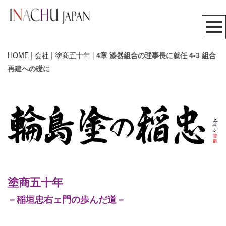
HOME
|
会社
|
塗商五十年
|
4章 漆器組合の理事長に就任 4-3 組合
再建への礎に
塗商五十年
－稲垣忠右ェ門の歩んだ道－