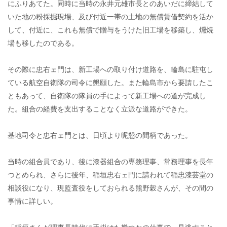
にふりあてた。同時に当時の永井元雄市長とのあいだに締結して
いた地の粉採掘現場、及び付近一帯の土地の無償賃借契約を活か
して、付近に、これも無償で贈与をうけた旧工場を移築し、燻焼
場も移したのである。
その際に忠右ェ門は、新工場への取り付け道路を、輪島に駐屯し
ている航空自衛隊の司令に懇願した。また輪島市から要請したこ
ともあって、自衛隊の隊員の手によって新工場への道が完成し
た。組合の経費を支出することなく立派な道路ができた。
基地司令と忠右ェ門とは、日頃より昵懇の間柄であった。
当時の組合員であり、後に漆器組合の専務理事、常務理事を長年
つとめられ、さらに後年、稲垣忠右ェ門に請われて稲忠漆芸堂の
相談役になり、現監査役をしておられる熊野穀さんが、その間の
事情に詳しい。