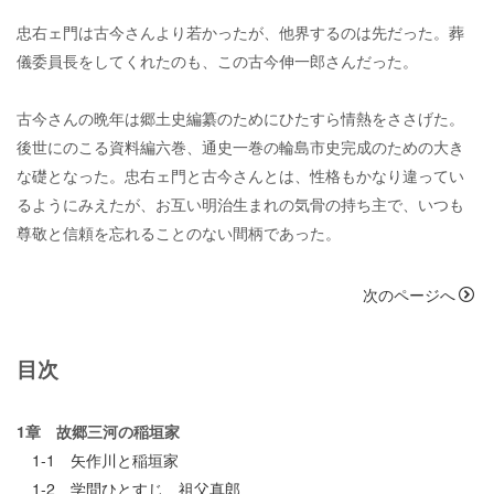
忠右ェ門は古今さんより若かったが、他界するのは先だった。葬
儀委員長をしてくれたのも、この古今伸一郎さんだった。
古今さんの晩年は郷土史編纂のためにひたすら情熱をささげた。
後世にのこる資料編六巻、通史一巻の輪島市史完成のための大き
な礎となった。忠右ェ門と古今さんとは、性格もかなり違ってい
るようにみえたが、お互い明治生まれの気骨の持ち主で、いつも
尊敬と信頼を忘れることのない間柄であった。
次のページへ
目次
1章 故郷三河の稲垣家
1-1 矢作川と稲垣家
1-2 学問ひとすじ 祖父真郎