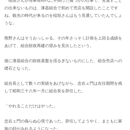
「稲垣さんが理事長時代に手掛けた幾つかの仕事で、見逃すこと
の出来ないものは、漆器組合で初めて売店を開設したことです
ね。観光の時代が来るのを稲垣さんはもう見通していたんでしょ
うな」
熊野さんはそうおっしゃる。その年さっそく計画を上回る成績を
あげて、組合財政再建の望みを見出したという。
後に漆器組合の財政基盤を揺るぎないものにした、総合売店への
礎石となった。
組合長として数々の実績をあげながら、忠右ェ門は在任期間を残
して昭和三十八年一月に組合長を辞任した。
「やれることだけはやった」
忠右ェ門の偽らぬ心境であった。辞任してようやく、まともに家
族の顔がみれるようになった。