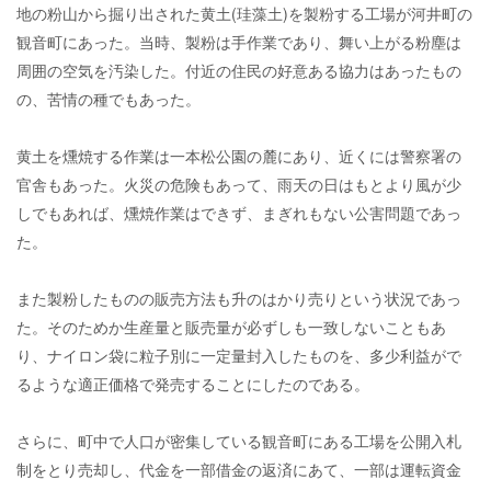
地の粉山から掘り出された黄土(珪藻土)を製粉する工場が河井町の
観音町にあった。当時、製粉は手作業であり、舞い上がる粉塵は
周囲の空気を汚染した。付近の住民の好意ある協力はあったもの
の、苦情の種でもあった。
黄土を燻焼する作業は一本松公園の麓にあり、近くには警察署の
官舎もあった。火災の危険もあって、雨天の日はもとより風が少
しでもあれば、燻焼作業はできず、まぎれもない公害問題であっ
た。
また製粉したものの販売方法も升のはかり売りという状況であっ
た。そのためか生産量と販売量が必ずしも一致しないこともあ
り、ナイロン袋に粒子別に一定量封入したものを、多少利益がで
るような適正価格で発売することにしたのである。
さらに、町中で人口が密集している観音町にある工場を公開入札
制をとり売却し、代金を一部借金の返済にあて、一部は運転資金