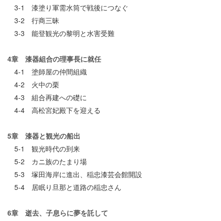
3-1 漆塗り軍需水筒で戦後につなぐ
3-2 行商三昧
3-3 能登観光の黎明と水害受難
4章 漆器組合の理事長に就任
4-1 塗師屋の仲間組織
4-2 火中の栗
4-3 組合再建への礎に
4-4 高松宮妃殿下を迎える
5章 漆器と観光の船出
5-1 観光時代の到来
5-2 カニ族のたまり場
5-3 塚田海岸に進出、稲忠漆芸会館開設
5-4 居眠り旦那と道路の稲忠さん
6章 逝去、子息らに夢を託して