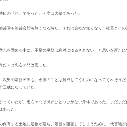
番目の『賭』であった。今度は大賭であった。
漆芸堂も漆芸会館も無くなる時だ。それは会社が無くなり、社員とその
意志を固める中に、不足の事態は絶対にゆるされない、と思いを新たに
うだ＞と忠右ェ門は思った。
、次男の常務民夫も、今度のことは賛成してくれ力になってくれそうだ
十三歳になっていた。
かっていたが、忠右ェ門は風邪ひとつひかない身体であった。まだまだ
はあった。
の保有する土地に建物が建ち、景観を阻害してしまうために、代替地が