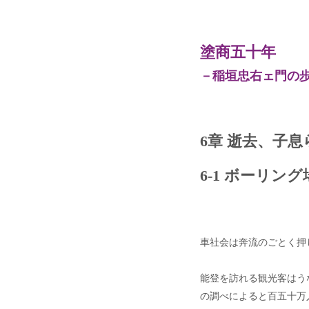
塗商五十年
－稲垣忠右ェ門の
6章 逝去、子
6-1 ボーリン
車社会は奔流のごとく押
能登を訪れる観光客はう
の調べによると百五十万