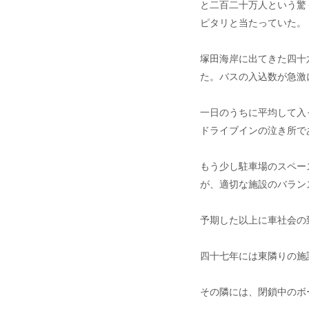
と二百二十万人という驚
ピタリと当たっていた。
塚田海岸に出てきた四十
た。バスの入込数が急激
一日のうちに平均して入
ドライブインの泣き所で
もう少し駐車場のスペー
が、適切な施設のバラン
予期した以上に車社会の
四十七年には東隣りの施
その隣には、閉鎖中のボ