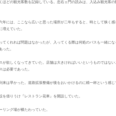
くほどの観光客数を記録している。忠右ェ門の読みは、入込み観光客の
六年には、ここなら広いと思った場所が二年もすると、時として狭く感
に増えていた。
ってくれれば問題はなかったが、入ってくる際は何処のバスも一緒にな
あった。
スが欲しくなってきていた。店舗は大きければいいというものではない
スは必要であった。
到来は早かった。道路拡張整備が後をおいかけるのに精一杯という感じ
設を借りうけ『レストラン花車』を開設していた。
ーリング場が横たわっていた。