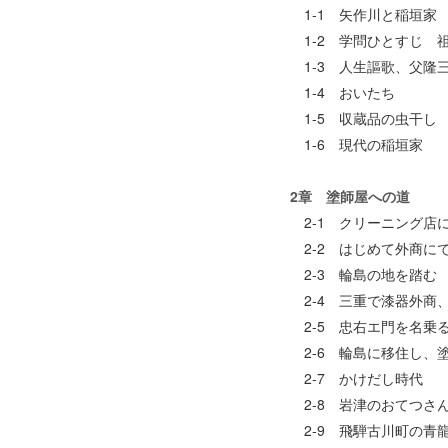
1-1 矢作川と稲垣家
1-2 学問ひとすじ 
1-3 人生謳歌、父隆
1-4 おいたち
1-5 収蔵品の虫干し
1-6 現代の稲垣家
2章 塗師屋への道
2-1 クリーニング店
2-2 はじめて外商に
2-3 輪島の地を踏む
2-4 三重で漆器外商
2-5 忠右エ門を名乗
2-6 輪島に移住し、
2-7 かけだし時代
2-8 岩津のおてつさ
2-9 飛騨古川町の青