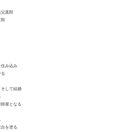
祖父真郎
三郎
に住み込み
でる
、そして結婚
る
塗師屋となる
ん
龍台を塗る