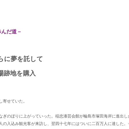
歩んだ道－
息らに夢を託して
グ場跡地を購入
し寄せていた。
なぎのぼりに上がっていった。稲忠漆芸会館が輪島市塚田海岸に進出し
人の入込み観光客が来訪し、翌四十七年にはついに二百万人に達した。