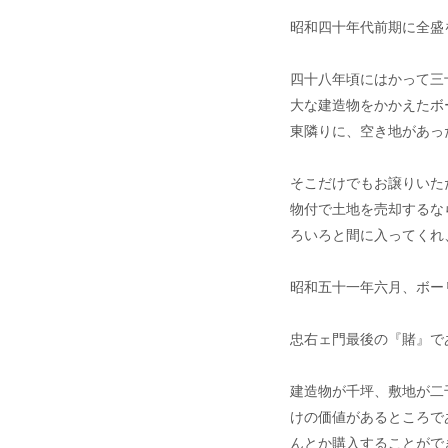
昭和四十年代前期に全盛
四十八年頃にはかって三
大な建造物をかかえたボ
東隣りに、空き地があっ
そこだけでもお譲りいた
物付で土地を売却するな
ろいろと間に入ってくれ
昭和五十一年六月、ボー
忠右ェ門最後の『賭』で
建造物が千坪、敷地が二
けの価値があるところで
んとか購入することがで