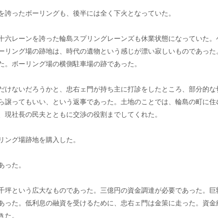
を誇ったボーリングも、後半には全く下火となっていた。
十六レーンを誇った輪島スプリングレーンズも休業状態になっていた。
ーリング場の跡地は、時代の遺物という感じが漂い寂しいものであった
た。ボーリング場の横側駐車場の跡であった。
だけないだろうかと、忠右ェ門が持ち主に打診をしたところ、部分的な
ら譲ってもいい、という返事であった。土地のことでは、輪島の町に住
、現社長の民夫とともに交渉の役割までしてくれた。
リング場跡地を購入した。
あった。
千坪という広大なものであった。三億円の資金調達が必要であった。巨
あった。低利息の融資を受けるために、忠右ェ門は金策に走った。資金
きた。