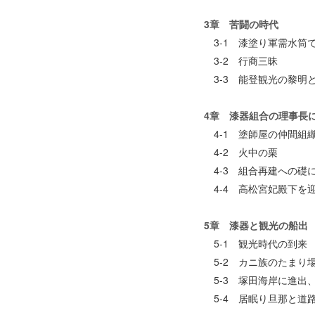
3章 苦闘の時代
3-1 漆塗り軍需水筒
3-2 行商三昧
3-3 能登観光の黎明
4章 漆器組合の理事長
4-1 塗師屋の仲間組
4-2 火中の栗
4-3 組合再建への礎
4-4 高松宮妃殿下を
5章 漆器と観光の船出
5-1 観光時代の到来
5-2 カニ族のたまり
5-3 塚田海岸に進出
5-4 居眠り旦那と道