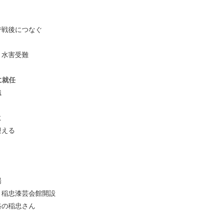
で戦後につなぐ
と水害受難
に就任
織
に
迎える
場
、稲忠漆芸会館開設
路の稲忠さん