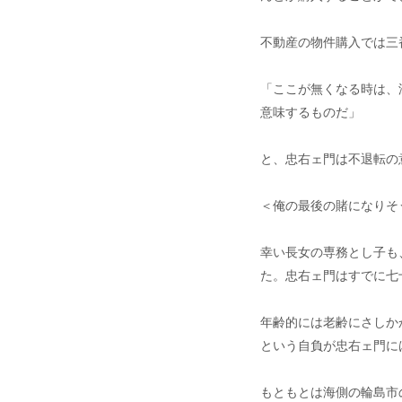
不動産の物件購入では三
「ここが無くなる時は、
意味するものだ」
と、忠右ェ門は不退転の
＜俺の最後の賭になりそ
幸い長女の専務とし子も
た。忠右ェ門はすでに七
年齢的には老齢にさしか
という自負が忠右ェ門に
もともとは海側の輪島市