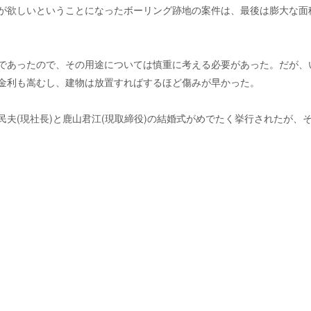
が欲しいということになったボーリング跡地の案件は、最後は膨大な面
であったので、その用途については慎重に考える必要があった。だが、
金利も嵩むし、建物は放置すればするほど傷みが早かった。
民夫(現社長)と鹿山君江(現取締役)の結婚式がめでたく挙行されたが、