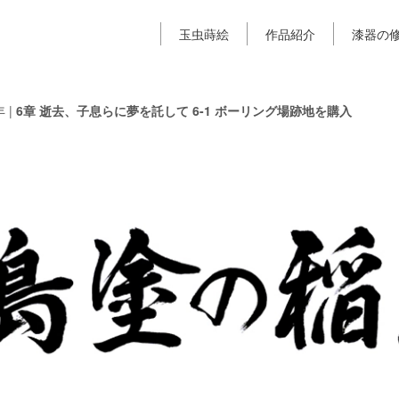
玉虫蒔絵
作品紹介
漆器の
年
|
6章 逝去、子息らに夢を託して 6-1 ボーリング場跡地を購入