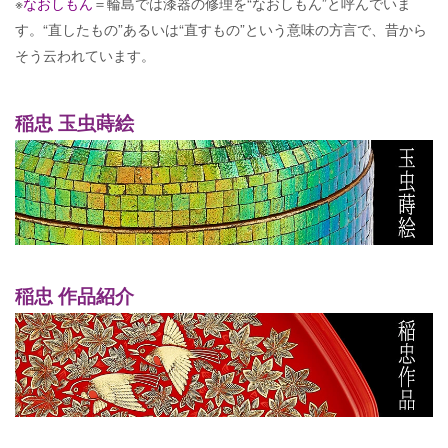
※
なおしもん
＝輪島では漆器の修理を“なおしもん”と呼んでいま
す。“直したもの”あるいは“直すもの”という意味の方言で、昔から
そう云われています。
稲忠 玉虫蒔絵
稲忠 作品紹介