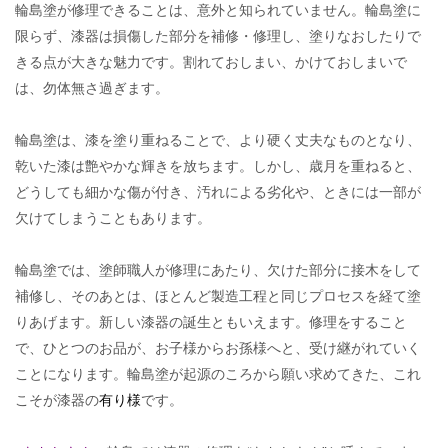
輪島塗が修理できることは、意外と知られていません。輪島塗に
限らず、漆器は損傷した部分を補修・修理し、塗りなおしたりで
きる点が大きな魅力です。割れておしまい、かけておしまいで
は、勿体無さ過ぎます。
輪島塗は、漆を塗り重ねることで、より硬く丈夫なものとなり、
乾いた漆は艶やかな輝きを放ちます。しかし、歳月を重ねると、
どうしても細かな傷が付き、汚れによる劣化や、ときには一部が
欠けてしまうこともあります。
輪島塗では、塗師職人が修理にあたり、欠けた部分に接木をして
補修し、そのあとは、ほとんど製造工程と同じプロセスを経て塗
りあげます。新しい漆器の誕生ともいえます。修理をすること
で、ひとつのお品が、お子様からお孫様へと、受け継がれていく
ことになります。輪島塗が起源のころから願い求めてきた、これ
こそが漆器の
有り様
です。