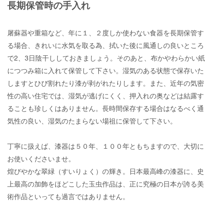
長期保管時の手入れ
屠蘇器や重箱など、年に１、２度しか使わない食器を長期保管す
る場合、きれいに水気を取る為、拭いた後に風通しの良いところ
で2、3日陰干ししておきましょう。そのあと、布かやわらかい紙
につつみ箱に入れて保管して下さい。湿気のある状態で保存いた
しますとひび割れたり漆が剥がれたりします。また、近年の気密
性の高い住宅では、湿気が逃げにくく、押入れの奥などは結露す
ることも珍しくはありません。長時間保存する場合はなるべく通
気性の良い、湿気のたまらない場祖に保管して下さい。
丁寧に扱えば、漆器は５０年、１００年ともちますので、大切に
お使いくださいませ。
煌びやかな翠緑（すいりょく）の輝き。日本最高峰の漆器に、史
上最高の加飾をほどこした玉虫作品は、正に究極の日本が誇る美
術作品といっても過言ではありません。