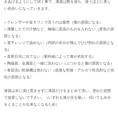
きあげるようにして拭く事で、漆器は艶を放ち、使うほどに美し
い色合いになっていきます。
× クレンザーや金タワシで洗うのは厳禁（傷の原因になる）
× 沸騰したての汁物など、極端に高温のものを入れない（変色の原
因となる）
× 電子レンジで温めない（内部の水分が飛んでひび割れの原因とな
る）
× 直射日光に当てない（紫外線によって漆が劣化する）
× 陶磁器、金属器と一緒に洗わない（ぶつかると傷の原因となる）
× 食器洗い乾燥機は使わない（急激な乾燥・アルカリ性洗剤など劣
化の原因となる）
漆器は水に漬け置きせずに漆器だけをまとめて洗い、塗れた状態
で放置しないで下さい。（いずれも漆が水を吸い、拭いても水分
をとることが出来なくなるため）