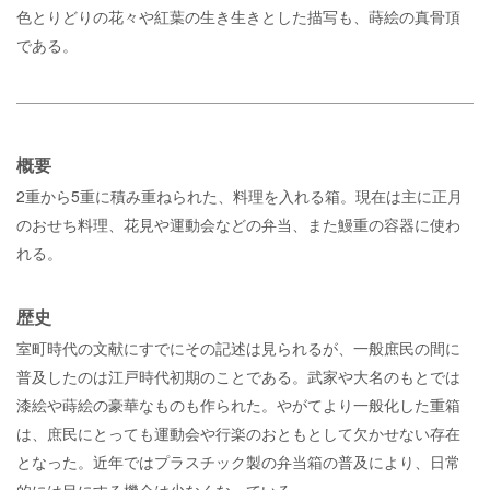
色とりどりの花々や紅葉の生き生きとした描写も、蒔絵の真骨頂
である。
概要
2重から5重に積み重ねられた、料理を入れる箱。現在は主に正月
のおせち料理、花見や運動会などの弁当、また鰻重の容器に使わ
れる。
歴史
室町時代の文献にすでにその記述は見られるが、一般庶民の間に
普及したのは江戸時代初期のことである。武家や大名のもとでは
漆絵や蒔絵の豪華なものも作られた。やがてより一般化した重箱
は、庶民にとっても運動会や行楽のおともとして欠かせない存在
となった。近年ではプラスチック製の弁当箱の普及により、日常
的には目にする機会は少なくなっている。