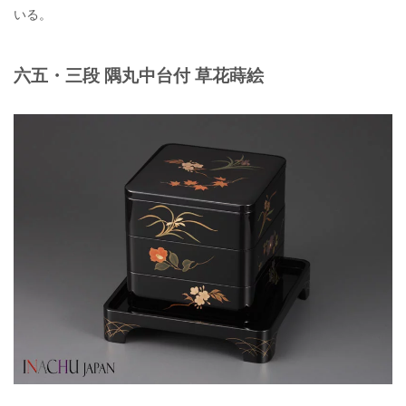
いる。
六五・三段 隅丸中台付 草花蒔絵