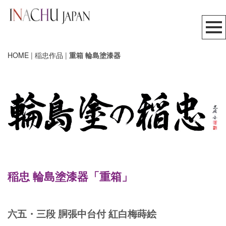
HOME
|
稲忠作品
|
重箱 輪島塗漆器
稲忠 輪島塗漆器「重箱」
六五・三段 胴張中台付 紅白梅蒔絵