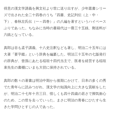
得意の漢文学講義を興文社より世に送り出すが、少年叢書シリー
ズで出された全二十四巻のうち『四書、史記列伝（上・中・
下）、春秋左氏伝（一～四巻）』の八編を著すというハイペース
ぶりであった。ちなみに当時の書籍代は一冊三十五銭、郵送料が
六銭となっている。
真郎は谷も孟子講義、十八史注釈なども著し、明治二十五年には
大著『要字鑑』という辞典を編纂した。明治三十五年の七版発行
の辞典が、曾孫にあたる稲垣十四代当主で、医者を経営する稲垣
束先生の書棚にいまも大切に保持されている。
真郎の数々の著書は明治中期から後期にかけて、日本の多くの秀
でた青年らに読みつがれ、漢文学の知識向上に大きな貢献をした
が、明治二十七年十月三日、惜しくも四十四歳の若さで脚気衝心
のため、この世を去っていった。まさに明治の青春にひたすら生
きた学問ひとすじの人であった。