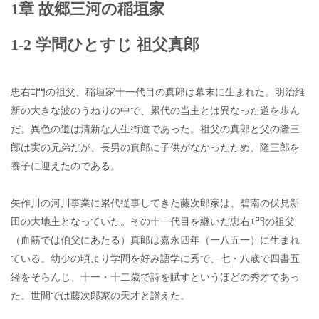
1章 故郷三河の稲垣家
1-2 学問ひとすじ 祖父真郎
忠右ｴ門の祖父、稲垣家十一代目の真郎は幕末に生まれた。明治維
新の大きな波のうねりの中で、累代の当主とは異なった道を歩ん
だ。異色の道は清新な人生街道であった。祖父の真郎と父の隆三
郎は実の兄弟だが、長男の真郎に子供がなかったため、隆三郎を
養子に迎えたのである。
矢作川の河川事業に累代従事してきた藤次郎家は、碧南の伏見新
田の大地主となっていた。その十一代目を継いだ忠右ｴ門の祖父
（血筋では伯父にあたる）真郎は嘉永四年（一八五一）に生まれ
ている。幼少の頃より学問を好み語学に秀で、七・八歳で四書五
経をそらんじ、十一・十二歳で詩を賦すというほどの秀才であっ
た。世間では藤次郎家の天才と讃えた。