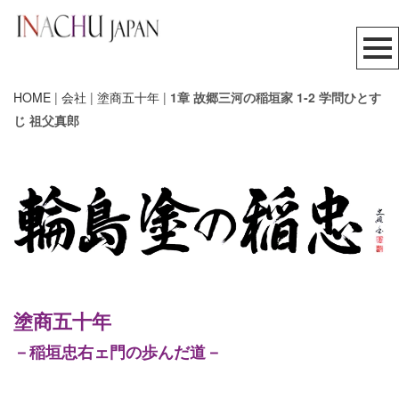
HOME
|
会社
|
塗商五十年
|
1章 故郷三河の稲垣家 1-2 学問ひとす
じ 祖父真郎
塗商五十年
－稲垣忠右ェ門の歩んだ道－