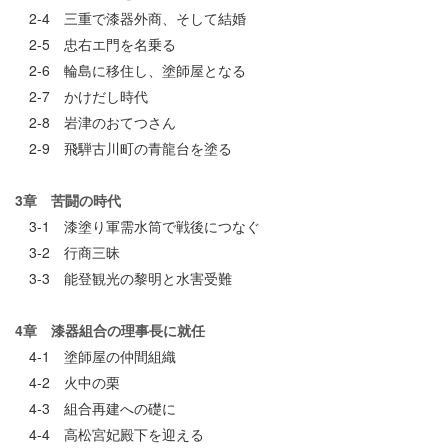
2-4 三重で漆器外商、そして結婚
2-5 忠右エ門を名乗る
2-6 輪島に移住し、塗師屋となる
2-7 かけだし時代
2-8 岩津のおてつさん
2-9 飛騨古川町の青龍台を塗る
3章 苦闘の時代
3-1 漆塗り軍需水筒で戦後につなぐ
3-2 行商三昧
3-3 能登観光の黎明と水害受難
4章 漆器組合の理事長に就任
4-1 塗師屋の仲間組織
4-2 火中の栗
4-3 組合再建への礎に
4-4 高松宮妃殿下を迎える