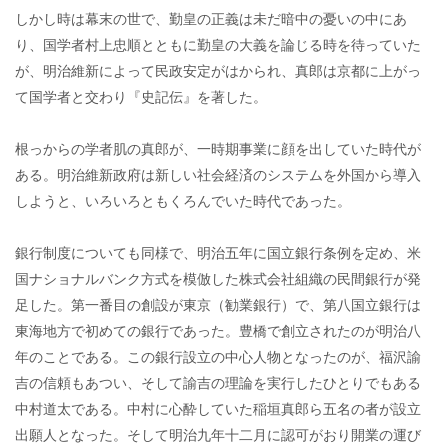
しかし時は幕末の世で、勤皇の正義は未だ暗中の憂いの中にあ
り、国学者村上忠順とともに勤皇の大義を論じる時を待っていた
が、明治維新によって民政安定がはかられ、真郎は京都に上がっ
て国学者と交わり『史記伝』を著した。
根っからの学者肌の真郎が、一時期事業に顔を出していた時代が
ある。明治維新政府は新しい社会経済のシステムを外国から導入
しようと、いろいろともくろんでいた時代であった。
銀行制度についても同様で、明治五年に国立銀行条例を定め、米
国ナショナルバンク方式を模倣した株式会社組織の民間銀行が発
足した。第一番目の創設が東京（勧業銀行）で、第八国立銀行は
東海地方で初めての銀行であった。豊橋で創立されたのが明治八
年のことである。この銀行設立の中心人物となったのが、福沢諭
吉の信頼もあつい、そして諭吉の理論を実行したひとりでもある
中村道太である。中村に心酔していた稲垣真郎ら五名の者が設立
出願人となった。そして明治九年十二月に認可がおり開業の運び