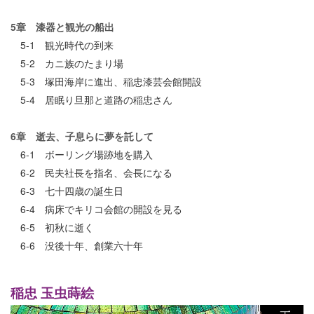
5章 漆器と観光の船出
5-1 観光時代の到来
5-2 カニ族のたまり場
5-3 塚田海岸に進出、稲忠漆芸会館開設
5-4 居眠り旦那と道路の稲忠さん
6章 逝去、子息らに夢を託して
6-1 ボーリング場跡地を購入
6-2 民夫社長を指名、会長になる
6-3 七十四歳の誕生日
6-4 病床でキリコ会館の開設を見る
6-5 初秋に逝く
6-6 没後十年、創業六十年
稲忠 玉虫蒔絵