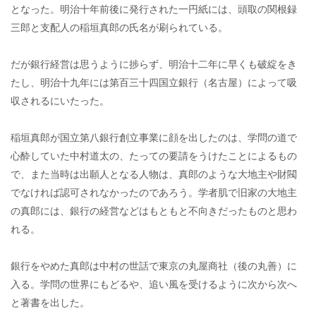
となった。明治十年前後に発行された一円紙には、頭取の関根録
三郎と支配人の稲垣真郎の氏名が刷られている。
だが銀行経営は思うように捗らず、明治十二年に早くも破綻をき
たし、明治十九年には第百三十四国立銀行（名古屋）によって吸
収されるにいたった。
稲垣真郎が国立第八銀行創立事業に顔を出したのは、学問の道で
心酔していた中村道太の、たっての要請をうけたことによるもの
で、また当時は出願人となる人物は、真郎のような大地主や財閥
でなければ認可されなかったのであろう。学者肌で旧家の大地主
の真郎には、銀行の経営などはもともと不向きだったものと思わ
れる。
銀行をやめた真郎は中村の世話で東京の丸屋商社（後の丸善）に
入る。学問の世界にもどるや、追い風を受けるように次から次へ
と著書を出した。