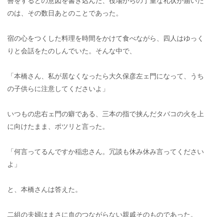
善をするとの意図を書き込んだ、役場からの丁重な礼状が届いた
のは、その数日あとのことであった。
宿の心をつくした料理を時間をかけて食べながら、四人はゆっく
りと会話をたのしんでいた。そんな中で、
「本橋さん、私が居なくなったら大久保彦左ェ門になって、うち
の子供らに注意してくださいよ」
いつもの忠右ェ門の癖である、三本の指で挟んだタバコの火を上
に向けたまま、ポツリと言った。
「何言ってるんですか稲忠さん。冗談も休み休み言ってください
よ」
と、本橋さんは答えた。
二組の夫婦はまさに血のつながらない親戚そのものであった。