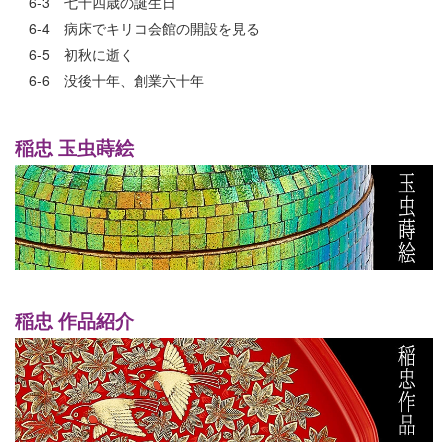
6-3 七十四歳の誕生日
6-4 病床でキリコ会館の開設を見る
6-5 初秋に逝く
6-6 没後十年、創業六十年
稲忠 玉虫蒔絵
稲忠 作品紹介