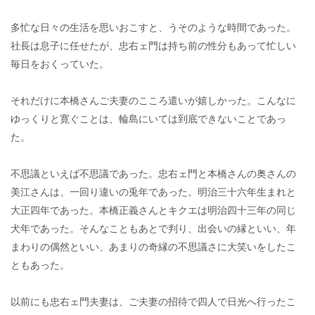
多忙な日々の生活を思いおこすと、うそのような時間であった。
社長は息子に任せたが、忠右ェ門は持ち前の性分もあって忙しい
毎日をおくっていた。
それだけに本橋さんご夫妻のこころ遣いが嬉しかった。こんなに
ゆっくりと寛ぐことは、輪島にいては到底できないことであっ
た。
不思議といえば不思議であった。忠右ェ門と本橋さんの奥さんの
美江さんは、一回り違いの兎年であった。明治三十六年生まれと
大正四年であった。本橋正義さんとキクエは明治四十三年の同じ
犬年であった。そんなこともあとで判り、出会いの縁といい、年
まわりの偶然といい、あまりの奇縁の不思議さに大笑いをしたこ
ともあった。
以前にも忠右ェ門夫妻は、ご夫妻の招待で四人で日光へ行ったこ