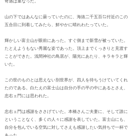
奇遇は重なった。
山の下ではあんなに曇っていたのに、海抜二千五百㍍付近のこの
五合目に到着してみたら、鮮やかに晴れわたっていた。
輝かしい富士山が眼前にあった。すぐ側まで新雪が被っていた。
たとえようもない秀麗な姿であった。頂上までくっきりと見渡す
ことができた。浅間神社の鳥居が、陽光にあたり、キラキラと輝
いた。
この世のものとは思えない別世界が、四人を待ちうけていてくれ
たのである。白たえの富士山は自分の手の平の中にあるとさえ、
忠右ェ門には思われた。
忠右ェ門は感謝をささげていた。本橋さんご夫妻に、そして誰に
ということなく、多くの人々に感謝を表していた。富士山にも、
自分を包んでいる空気に対してさえも感謝したい気持ちで一杯で
あった。