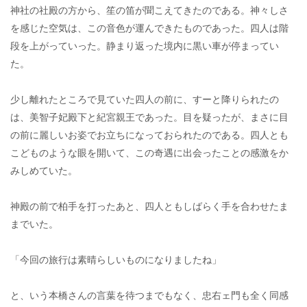
神社の社殿の方から、笙の笛が聞こえてきたのである。神々しさ
を感じた空気は、この音色が運んできたものであった。四人は階
段を上がっていった。静まり返った境内に黒い車が停まってい
た。
少し離れたところで見ていた四人の前に、すーと降りられたの
は、美智子妃殿下と紀宮親王であった。目を疑ったが、まさに目
の前に麗しいお姿でお立ちになっておられたのである。四人とも
こどものような眼を開いて、この奇遇に出会ったことの感激をか
みしめていた。
神殿の前で柏手を打ったあと、四人ともしばらく手を合わせたま
までいた。
「今回の旅行は素晴らしいものになりましたね」
と、いう本橋さんの言葉を待つまでもなく、忠右ェ門も全く同感