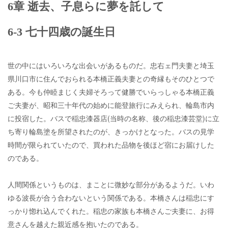
6章 逝去、子息らに夢を託して
6-3 七十四歳の誕生日
世の中にはいろいろな出会いがあるものだ。忠右ェ門夫妻と埼玉
県川口市に住んでおられる本橋正義夫妻との奇縁もそのひとつで
ある。今も仲睦まじく夫婦そろって健勝でいらっしゃる本橋正義
ご夫妻が、昭和三十年代の始めに能登旅行にみえられ、輪島市内
に投宿した。バスで稲忠漆器店(当時の名称、後の稲忠漆芸堂)に立
ち寄り輪島塗を所望されたのが、きっかけとなった。バスの見学
時間が限られていたので、買われた品物を後ほど宿にお届けした
のである。
人間関係というものは、まことに微妙な部分があるようだ。いわ
ゆる波長が合う合わないという関係である。本橋さんは稲忠にす
っかり惚れ込んでくれた。稲忠の家族も本橋さんご夫妻に、お得
意さんを越えた親近感を抱いたのである。