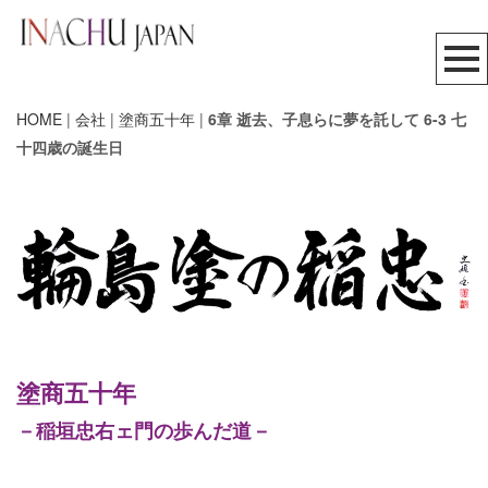
HOME
|
会社
|
塗商五十年
|
6章 逝去、子息らに夢を託して 6-3 七
十四歳の誕生日
塗商五十年
－稲垣忠右ェ門の歩んだ道－