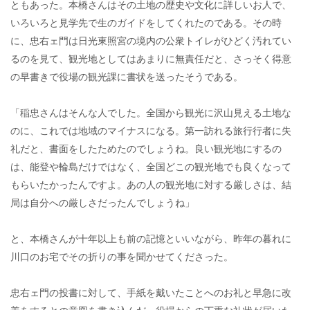
ともあった。本橋さんはその土地の歴史や文化に詳しいお人で、
いろいろと見学先で生のガイドをしてくれたのである。その時
に、忠右ェ門は日光東照宮の境内の公衆トイレがひどく汚れてい
るのを見て、観光地としてはあまりに無責任だと、さっそく得意
の早書きで役場の観光課に書状を送ったそうである。
「稲忠さんはそんな人でした。全国から観光に沢山見える土地な
のに、これでは地域のマイナスになる。第一訪れる旅行行者に失
礼だと、書面をしたためたのでしょうね。良い観光地にするの
は、能登や輪島だけではなく、全国どこの観光地でも良くなって
もらいたかったんですよ。あの人の観光地に対する厳しさは、結
局は自分への厳しさだったんでしょうね」
と、本橋さんが十年以上も前の記憶といいながら、昨年の暮れに
川口のお宅でその折りの事を聞かせてくださった。
忠右ェ門の投書に対して、手紙を戴いたことへのお礼と早急に改