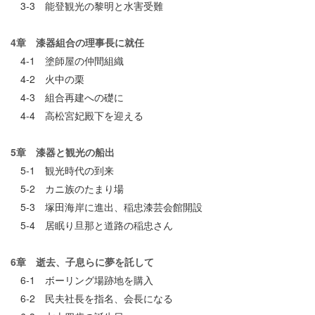
3-3 能登観光の黎明と水害受難
4章 漆器組合の理事長に就任
4-1 塗師屋の仲間組織
4-2 火中の栗
4-3 組合再建への礎に
4-4 高松宮妃殿下を迎える
5章 漆器と観光の船出
5-1 観光時代の到来
5-2 カニ族のたまり場
5-3 塚田海岸に進出、稲忠漆芸会館開設
5-4 居眠り旦那と道路の稲忠さん
6章 逝去、子息らに夢を託して
6-1 ボーリング場跡地を購入
6-2 民夫社長を指名、会長になる