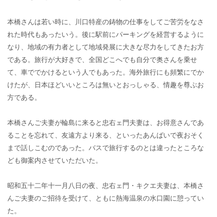
本橋さんは若い時に、川口特産の鋳物の仕事をしてご苦労をなさ
れた時代もあったいう。後に駅前にパーキングを経営するように
なり、地域の有力者として地域発展に大きな尽力をしてきたお方
である。旅行が大好きで、全国どこへでも自分で奥さんを乗せ
て、車ででかけるという人でもあった。海外旅行にも頻繁にでか
けたが、日本ほどいいところは無いとおっしゃる、情趣を尊ぶお
方である。
本橋さんご夫妻が輪島に来ると忠右ェ門夫妻は、お得意さんであ
ることを忘れて、友遠方より来る、といったあんばいで夜おそく
まで話しこむのであった。バスで旅行するのとは違ったところな
ども御案内させていただいた。
昭和五十二年十一月八日の夜、忠右ェ門・キクエ夫妻は、本橋さ
んご夫妻のご招待を受けて、ともに熱海温泉の水口園に憩ってい
た。