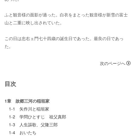
ふと観音様の面影が過った。白衣をまとった観音様が新雪の富士
山と二重に映し出されていた。
この日は忠右ェ門七十四歳の誕生日であった。最良の日であっ
た。
次のページへ
目次
1章 故郷三河の稲垣家
1-1 矢作川と稲垣家
1-2 学問ひとすじ 祖父真郎
1-3 人生謳歌、父隆三郎
1-4 おいたち