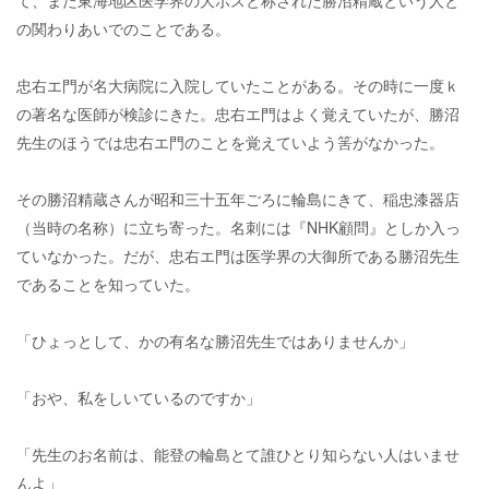
て、また東海地区医学界の大ボスと称された勝沼精蔵という人と
の関わりあいでのことである。
忠右エ門が名大病院に入院していたことがある。その時に一度ｋ
の著名な医師が検診にきた。忠右エ門はよく覚えていたが、勝沼
先生のほうでは忠右エ門のことを覚えていよう筈がなかった。
その勝沼精蔵さんが昭和三十五年ごろに輪島にきて、稲忠漆器店
（当時の名称）に立ち寄った。名刺には『NHK顧問』としか入っ
ていなかった。だが、忠右エ門は医学界の大御所である勝沼先生
であることを知っていた。
「ひょっとして、かの有名な勝沼先生ではありませんか」
「おや、私をしいているのですか」
「先生のお名前は、能登の輪島とて誰ひとり知らない人はいませ
んよ」