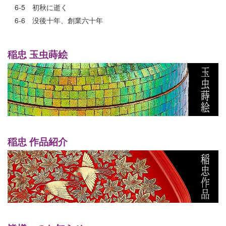
6-5 初秋に逝く
6-6 没後十年、創業六十年
稲忠 玉虫蒔絵
稲忠 作品紹介