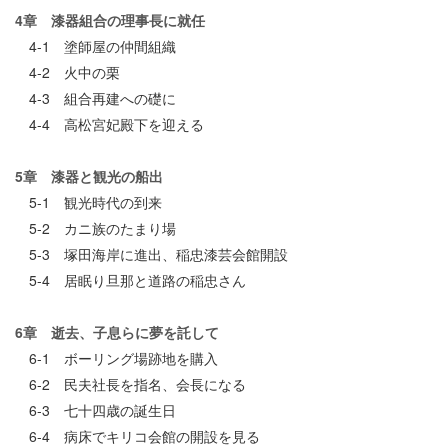
4章 漆器組合の理事長に就任
4-1 塗師屋の仲間組織
4-2 火中の栗
4-3 組合再建への礎に
4-4 高松宮妃殿下を迎える
5章 漆器と観光の船出
5-1 観光時代の到来
5-2 カニ族のたまり場
5-3 塚田海岸に進出、稲忠漆芸会館開設
5-4 居眠り旦那と道路の稲忠さん
6章 逝去、子息らに夢を託して
6-1 ボーリング場跡地を購入
6-2 民夫社長を指名、会長になる
6-3 七十四歳の誕生日
6-4 病床でキリコ会館の開設を見る