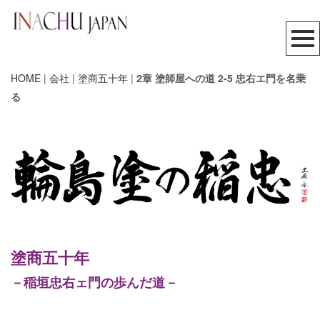
HOME
|
会社
|
塗商五十年
|
2章 塗師屋への道 2-5 忠右エ門を名乗
る
塗商五十年
－稲垣忠右ェ門の歩んだ道－