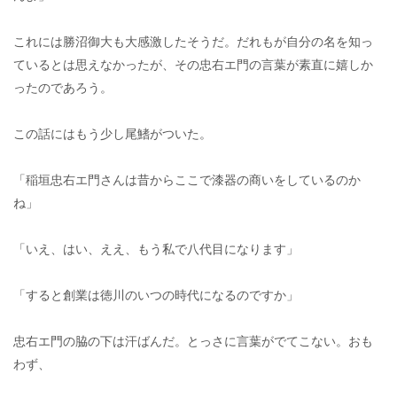
これには勝沼御大も大感激したそうだ。だれもが自分の名を知っ
ているとは思えなかったが、その忠右エ門の言葉が素直に嬉しか
ったのであろう。
この話にはもう少し尾鰭がついた。
「稲垣忠右エ門さんは昔からここで漆器の商いをしているのか
ね」
「いえ、はい、ええ、もう私で八代目になります」
「すると創業は徳川のいつの時代になるのですか」
忠右エ門の脇の下は汗ばんだ。とっさに言葉がでてこない。おも
わず、