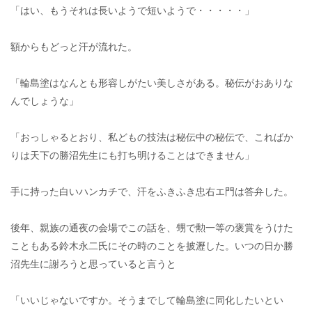
「はい、もうそれは長いようで短いようで・・・・・」
額からもどっと汗が流れた。
「輪島塗はなんとも形容しがたい美しさがある。秘伝がおありな
んでしょうな」
「おっしゃるとおり、私どもの技法は秘伝中の秘伝で、こればか
りは天下の勝沼先生にも打ち明けることはできません」
手に持った白いハンカチで、汗をふきふき忠右エ門は答弁した。
後年、親族の通夜の会場でこの話を、甥で勲一等の褒賞をうけた
こともある鈴木永二氏にその時のことを披瀝した。いつの日か勝
沼先生に謝ろうと思っていると言うと
「いいじゃないですか。そうまでして輪島塗に同化したいとい