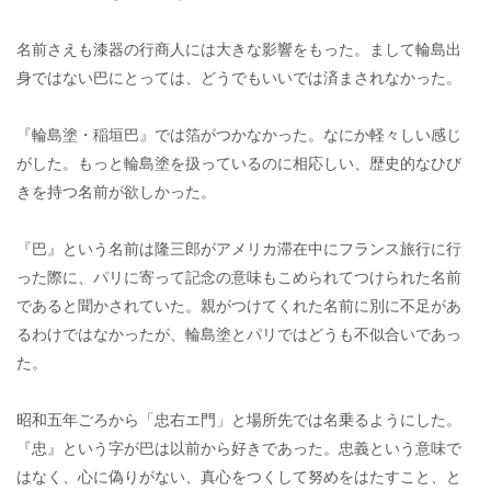
名前さえも漆器の行商人には大きな影響をもった。まして輪島出
身ではない巴にとっては、どうでもいいでは済まされなかった。
『輪島塗・稲垣巴』では箔がつかなかった。なにか軽々しい感じ
がした。もっと輪島塗を扱っているのに相応しい、歴史的なひび
きを持つ名前が欲しかった。
『巴』という名前は隆三郎がアメリカ滞在中にフランス旅行に行
った際に、パリに寄って記念の意味もこめられてつけられた名前
であると聞かされていた。親がつけてくれた名前に別に不足があ
るわけではなかったが、輪島塗とパリではどうも不似合いであっ
た。
昭和五年ごろから「忠右エ門」と場所先では名乗るようにした。
『忠』という字が巴は以前から好きであった。忠義という意味で
はなく、心に偽りがない、真心をつくして努めをはたすこと、と