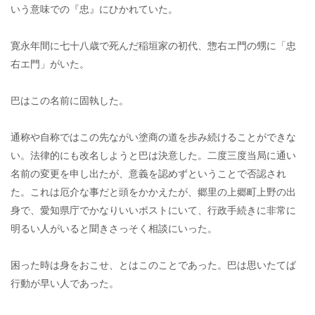
いう意味での『忠』にひかれていた。
寛永年間に七十八歳で死んだ稲垣家の初代、惣右エ門の甥に「忠
右エ門」がいた。
巴はこの名前に固執した。
通称や自称ではこの先ながい塗商の道を歩み続けることができな
い。法律的にも改名しようと巴は決意した。二度三度当局に通い
名前の変更を申し出たが、意義を認めずということで否認され
た。これは厄介な事だと頭をかかえたが、郷里の上郷町上野の出
身で、愛知県庁でかなりいいポストにいて、行政手続きに非常に
明るい人がいると聞きさっそく相談にいった。
困った時は身をおこせ、とはこのことであった。巴は思いたてば
行動が早い人であった。