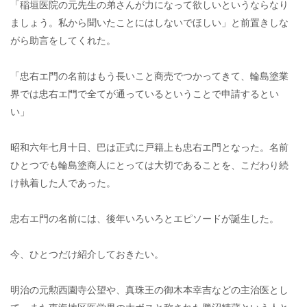
「稲垣医院の元先生の弟さんが力になって欲しいというならなり
ましょう。私から聞いたことにはしないでほしい」と前置きしな
がら助言をしてくれた。
「忠右エ門の名前はもう長いこと商売でつかってきて、輪島塗業
界では忠右エ門で全てが通っているということで申請するとい
い」
昭和六年七月十日、巴は正式に戸籍上も忠右エ門となった。名前
ひとつでも輪島塗商人にとっては大切であることを、こだわり続
け執着した人であった。
忠右エ門の名前には、後年いろいろとエピソードが誕生した。
今、ひとつだけ紹介しておきたい。
明治の元勲西園寺公望や、真珠王の御木本幸吉などの主治医とし