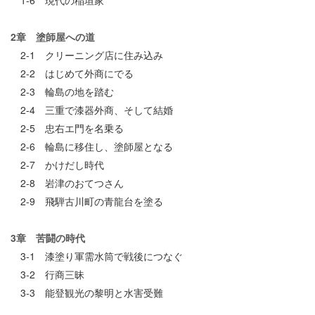
1-6 現代の稲垣家
2章 塗師屋への道
2-1 クリーニング店に住み込み
2-2 はじめて外商にでる
2-3 輪島の地を踏む
2-4 三重で漆器外商、そして結婚
2-5 忠右エ門を名乗る
2-6 輪島に移住し、塗師屋となる
2-7 かけだし時代
2-8 岩津のおてつさん
2-9 飛騨古川町の青龍台を塗る
3章 苦闘の時代
3-1 漆塗り軍需水筒で戦後につなぐ
3-2 行商三昧
3-3 能登観光の黎明と水害受難