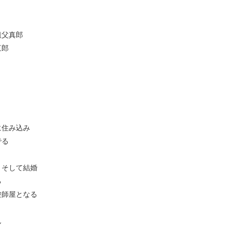
祖父真郎
三郎
に住み込み
でる
、そして結婚
る
塗師屋となる
ん