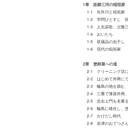
1章 故郷三河の稲垣家
1-1 矢作川と稲垣家
1-2 学問ひとすじ 
1-3 人生謳歌、父隆
1-4 おいたち
1-5 収蔵品の虫干し
1-6 現代の稲垣家
2章 塗師屋への道
2-1 クリーニング店
2-2 はじめて外商に
2-3 輪島の地を踏む
2-4 三重で漆器外商
2-5 忠右エ門を名乗
2-6 輪島に移住し、
2-7 かけだし時代
2-8 岩津のおてつさ