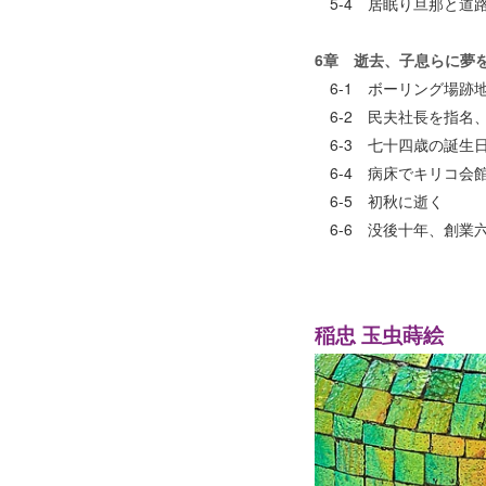
5-4 居眠り旦那と道
6章 逝去、子息らに夢
6-1 ボーリング場跡
6-2 民夫社長を指名
6-3 七十四歳の誕生
6-4 病床でキリコ会
6-5 初秋に逝く
6-6 没後十年、創業
稲忠 玉虫蒔絵