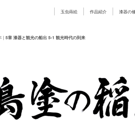
玉虫蒔絵
作品紹介
漆器の
年
|
5章 漆器と観光の船出 5-1 観光時代の到来