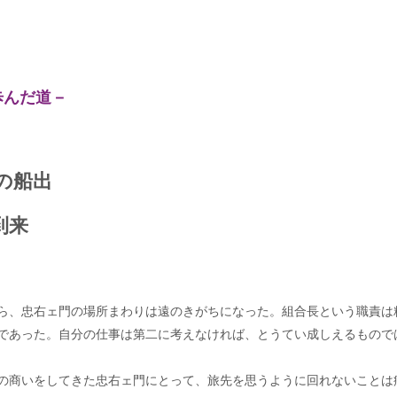
歩んだ道－
の船出
到来
ら、忠右ェ門の場所まわりは遠のきがちになった。組合長という職責は
であった。自分の仕事は第二に考えなければ、とうてい成しえるもので
の商いをしてきた忠右ェ門にとって、旅先を思うように回れないことは