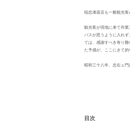
稲忠漆器店も一般観光客
観光客が現地に来て作業
バスが思うように入れず
ては、感謝すべき有り難
た予感が、ここにきて的
昭和三十八年、忠右ェ門
目次