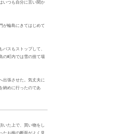
はいつも自分に言い聞か
門が輪島にきてはじめて
もバスもストップして、
島の町内では雪の捨て場
へ出張させた。気丈夫に
を納めに行ったのであ
頂いた上で、買い物をし
ったお椀の断面がよく見