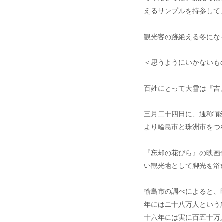
えるサンプルを持参して
観光客の跡絶える冬にな
＜思うようにいかないも
百姓にとって大雪は『吉
三月二十四日に、通称"
より輪島市と珠洲市をつ
『忘却の花びら』の映画
い観光地として脚光を浴
輸島市の調べによると、
年には二十八万人という
十六年には実に百五十万