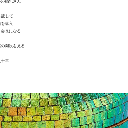
路の稲忠さん
を託して
地を購入
、会長になる
日
館の開設を見る
六十年