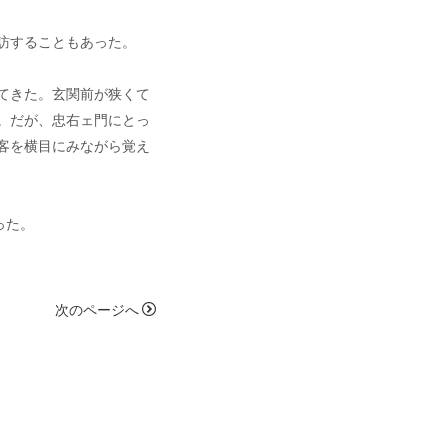
訪することもあった。
てきた。玄関前が狭くて
。だが、忠右ェ門にとっ
客を横目にみながら覚え
った。
次のページへ