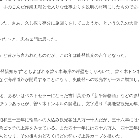
、手のこんだ作業工程と念入りな仕事ぶりを説明の材料にしたものであ
った。さあ、久し振り存分に旅回りをしてこようか、という矢先の大雪
のだ＞と、忠右ェ門は思った。
』と昔から言われたものだが、この年は能登観光の吉年となった。
能登親知らず"ともよばれる曽々木海岸の岸壁をくりぬいて、曽々木トン
なぐ海岸道路が開通することになり、奥能登への観光客が一気に増加し
化、あるいはベストセラーになった吉川英治の「新平家物語』などの影
びつつあったが、曽々木トンネルの開通は、文字通り『奥能登観光元年
昭和三十三年に輪島への入込み観光客は八万一千人だが、三十六年には
急ピッチの上昇をみせている。また四十一年には四十六万人、四十三年
人となり、その後もおどろくほどの勢いで上昇カーブを描いた。