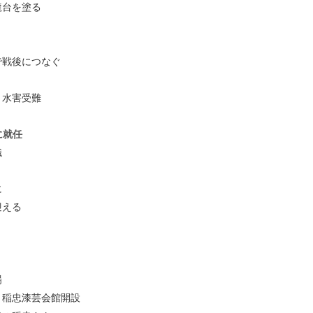
龍台を塗る
で戦後につなぐ
と水害受難
に就任
織
に
迎える
場
、稲忠漆芸会館開設