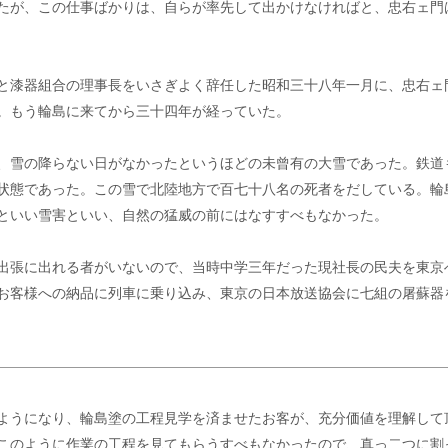
たが、この仕事ばかりは、自らが率先して出かけなければと、忠右ェ門
と漆器組合の理事長をいさぎよく辞任した昭和三十八年一月に、忠右ェ
。もう輪島に来てから三十四年が経っていた。
、雪の降らない日がなかったというほどの未曾有の大雪であった。鉄道
状態であった。この雪で北陸地方で百七十八名の死者をだしている。輪
といい雪害といい、自然の猛威の前にはなすすべもなかった。
出張に出れる者がいないので、当時中学三年だった現社長の民夫を東京
お客様への納品に列車に乗り込み、東京の日本放送協会に七組の屠蘇器
ようになり、輪島塗の工程見学を済ませたお客が、充分価値を理解して
このように作業の工程を見てもらうすべもなかったので、真っ二つに割