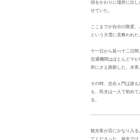
頭をかわりに場所に出し
せていた。
ここまでが自分の限度、
という大雪に見舞われた
十一日から延べ十二日間
交通機関はほとんどマヒ
所にさえ困窮した。水害
その時、忠右ェ門は誰も
も、民夫は一人で初めて
る。
観光客が店にかなり入る
てくださった。旅先では