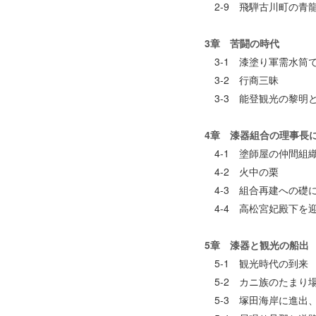
2-9 飛騨古川町の青
3章 苦闘の時代
3-1 漆塗り軍需水筒
3-2 行商三昧
3-3 能登観光の黎明
4章 漆器組合の理事長
4-1 塗師屋の仲間組
4-2 火中の栗
4-3 組合再建への礎
4-4 高松宮妃殿下を
5章 漆器と観光の船出
5-1 観光時代の到来
5-2 カニ族のたまり
5-3 塚田海岸に進出