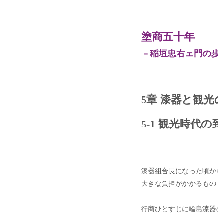
塗商五十年
－稲垣忠右ェ門の
5章 漆器と観光
5-1 観光時代の
漆器組合長になった頃か
大きな負担がかかるもの
行商ひとすじに輪島漆器